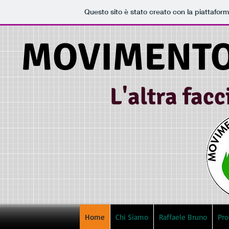
Questo sito è stato creato con la piattafor
MOVIMENTO
L'altra facc
Home
Chi Siamo
Raffaele Bruno
Pr