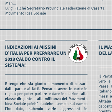
Mah...
Luigi Falché Segretario Provinciale Federazione di Caserta
Movimento Idea Sociale
INDICAZIONI AI MISSINI
IL M
D'ITALIA PER PREPARARE UN
DELLA
2018 CALDO CONTRO IL
SISTEMA!
Il Part
vero e
Ritengo che sia giunto il momento di passare
Paese. 
dalle parole ai fatti. Penso di avere le carte in
italiano
regola per poter parlare e dare indicazioni alla
messi a
classe dirigente e alla militanza del Movimento
Alital
Idea Sociale poiché qualche esempio sul campo
deposit
l'ho dato, subendo varie aggressioni in
prestit