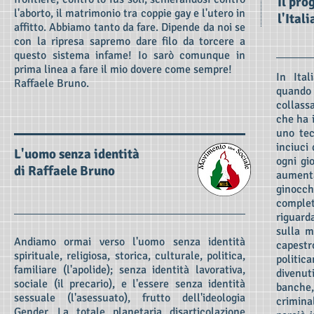
Il pr
l'aborto, il matrimonio tra coppie gay e l'utero in
l'Ital
affitto. Abbiamo tanto da fare. Dipende da noi se
con la ripresa sapremo dare filo da torcere a
questo sistema infame! Io sarò comunque in
prima linea a fare il mio dovere come sempre!
In Ita
Raffaele Bruno.
quando
collass
che ha i
uno tec
inciuci 
L'uomo senza identità
ogni gi
di Raffaele Bruno
aument
ginoc
comple
riguard
sulla m
Andiamo ormai verso l'uomo senza identità
capest
spirituale, religiosa, storica, culturale, politica,
politic
familiare (l'apolide); senza identità lavorativa,
divenut
sociale (il precario), e l'essere senza identità
banche,
sessuale (l'asessuato), frutto dell'ideologia
criminal
Gender. La totale planetaria disarticolazione