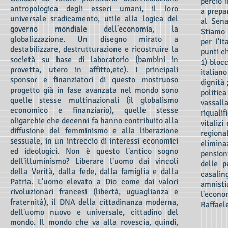
perciò 
antropologica degli esseri umani, il loro
a prepar
universale sradicamento, utile alla logica del
al Sena
governo mondiale dell'economia, la
Stiamo 
globalizzazione. Un disegno mirato a
per l'I
destabilizzare, destrutturazione e ricostruire la
punti ch
società su base di laboratorio (bambini in
1) blocc
provetta, utero in affitto,etc). I principali
italiano
sponsor e finanziatori di questo mostruoso
dignità 
progetto già in fase avanzata nel mondo sono
politica
quelle stesse multinazionali (il globalismo
vassal
economico e finanziario), quelle stesse
riqualif
oligarchie che decenni fa hanno contribuito alla
vitalizi
diffusione del femminismo e alla liberazione
regional
sessuale, in un intreccio di interessi economici
elimina
ed ideologici. Non è questo l'antico sogno
pension
dell'illuminismo? Liberare l'uomo dai vincoli
delle p
della Verità, dalla fede, dalla famiglia e dalla
casaling
Patria. L'uomo elevato a Dio come dai valori
amnist
rivoluzionari francesi (libertà, uguaglianza e
l'econo
fraternità), il DNA della cittadinanza moderna,
Raffael
dell'uomo nuovo e universale, cittadino del
mondo. Il mondo che va alla rovescia, quindi,