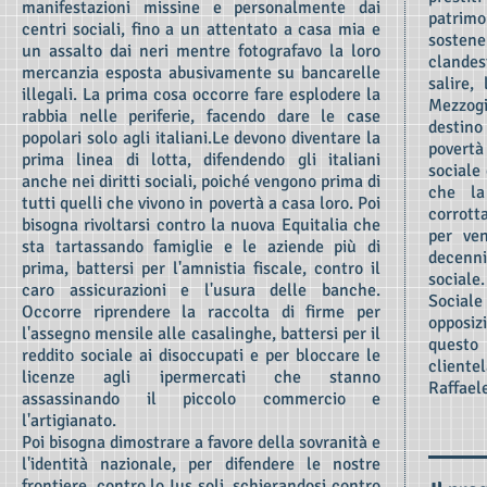
manifestazioni missine e personalmente dai
patrim
centri sociali, fino a un attentato a casa mia e
soste
un assalto dai neri mentre fotografavo la loro
clandes
mercanzia esposta abusivamente su bancarelle
salire,
illegali. La prima cosa occorre fare esplodere la
Mezzogi
rabbia nelle periferie, facendo dare le case
destino
popolari solo agli italiani.Le devono diventare la
povertà
prima linea di lotta, difendendo gli italiani
sociale
anche nei diritti sociali, poiché vengono prima di
che la
tutti quelli che vivono in povertà a casa loro. Poi
corrotta
bisogna rivoltarsi contro la nuova Equitalia che
per ven
sta tartassando famiglie e le aziende più di
decenni
prima, battersi per l'amnistia fiscale, contro il
social
caro assicurazioni e l'usura delle banche.
Sociale
Occorre riprendere la raccolta di firme per
opposiz
l'assegno mensile alle casalinghe, battersi per il
questo
reddito sociale ai disoccupati e per bloccare le
clientel
licenze agli ipermercati che stanno
Raffael
assassinando il piccolo commercio e
l'artigianato.
Poi bisogna dimostrare a favore della sovranità e
l'identità nazionale, per difendere le nostre
frontiere, contro lo Ius soli, schierandosi contro