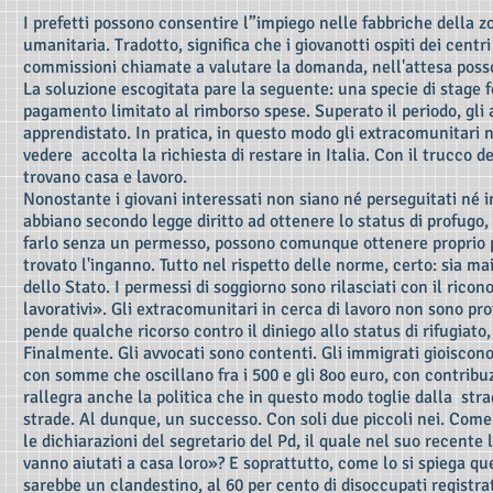
I prefetti possono consentire l”impiego nelle fabbriche della zo
umanitaria. Tradotto, significa che i giovanotti ospiti dei centr
commissioni chiamate a valutare la domanda, nell'attesa posso
La soluzione escogitata pare la seguente: una specie di stage
pagamento limitato al rimborso spese. Superato il periodo, gli
apprendistato. In pratica, in questo modo gli extracomunitari n
vedere accolta la richiesta di restare in Italia. Con il trucco d
trovano casa e lavoro.
Nonostante i giovani interessati non siano né perseguitati né
abbiano secondo legge diritto ad ottenere lo status di profugo
farlo senza un permesso, possono comunque ottenere proprio pe
trovato l'inganno. Tutto nel rispetto delle norme, certo: sia m
dello Stato. I permessi di soggiorno sono rilasciati con il rico
lavorativi». Gli extracomunitari in cerca di lavoro non sono pr
pende qualche ricorso contro il diniego allo status di rifugiato,
Finalmente. Gli avvocati sono contenti. Gli immigrati gioiscono
con somme che oscillano fra i 500 e gli 8oo euro, con contribuz
rallegra anche la politica che in questo modo toglie dalla strad
strade. Al dunque, un successo. Con soli due piccoli nei. Come
le dichiarazioni del segretario del Pd, il quale nel suo recente
vanno aiutati a casa loro»? E soprattutto, come lo si spiega que
sarebbe un clandestino, al 60 per cento di disoccupati registra